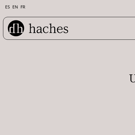
ES
EN
FR
U